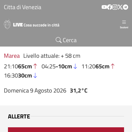
Salta al contenuto principale
Citta di Venezia
Sezioni
Cerca
Marea
Livello attuale: + 58 cm
21:10
65cm
04:25
-10cm
11:20
65cm
16:30
30cm
Domenica 9 Agosto 2026
31,2°C
ALLERTE