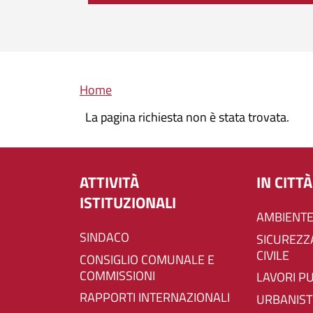
Briciole di pane
Home
La pagina richiesta non è stata trovata.
ATTIVITÀ
IN CITTÀ
ISTITUZIONALI
AMBIENTE
SINDACO
SICUREZZA E PROTEZIONE
CIVILE
CONSIGLIO COMUNALE E
COMMISSIONI
LAVORI P
RAPPORTI INTERNAZIONALI
URBANIST