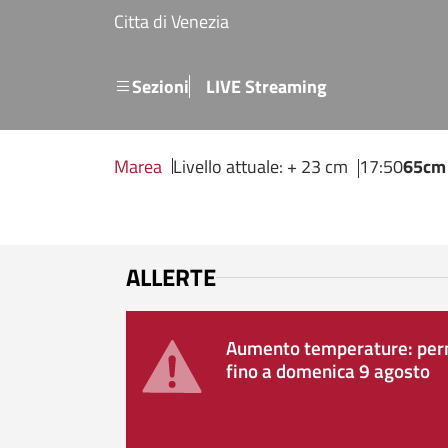
Salta al contenuto principale
Citta di Venezia
Menu secondario
Sezioni
LIVE Streaming
Marea
Livello attuale: + 23 cm
17:50
65cm
ALLERTE
Aumento temperature: perm
fino a domenica 9 agosto