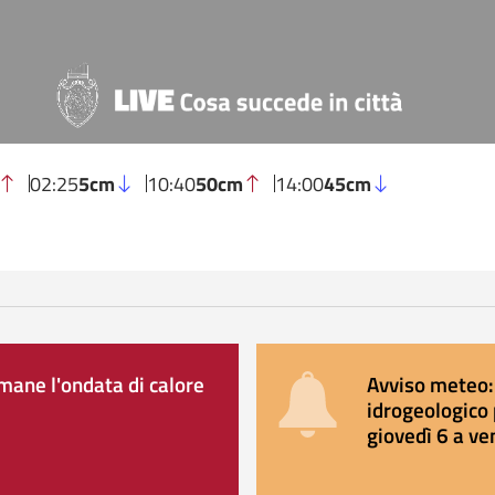
02:25
5cm
10:40
50cm
14:00
45cm
ane l'ondata di calore
Avviso meteo: 
idrogeologico 
giovedì 6 a ve