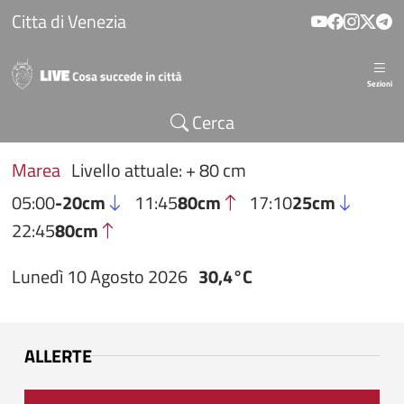
Salta al contenuto principale
Citta di Venezia
Sezioni
Cerca
Marea
Livello attuale: + 80 cm
05:00
-20cm
11:45
80cm
17:10
25cm
22:45
80cm
Lunedì 10 Agosto 2026
30,4°C
ALLERTE