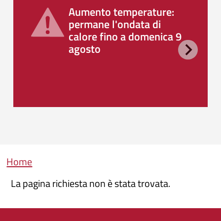
Aumento temperature:
permane l'ondata di
calore fino a domenica 9
agosto
Briciole di pane
Home
La pagina richiesta non è stata trovata.