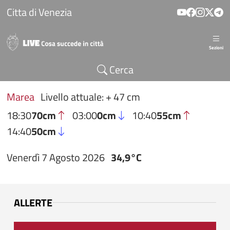
Salta al contenuto principale
Citta di Venezia
Sezioni
Cerca
Marea
Livello attuale: + 47 cm
18:30
70cm
03:00
0cm
10:40
55cm
14:40
50cm
Venerdì 7 Agosto 2026
34,9°C
ALLERTE