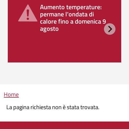
Aumento temperature:
permane l'ondata di
calore fino a domenica 9
agosto
Briciole di pane
Home
La pagina richiesta non è stata trovata.