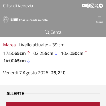
Salta al contenuto principale
Citta di Venezia
Sezioni
Cerca
Marea
Livello attuale: + 39 cm
17:50
65cm
02:25
5cm
10:40
50cm
14:00
45cm
Venerdì 7 Agosto 2026
29,2°C
ALLERTE