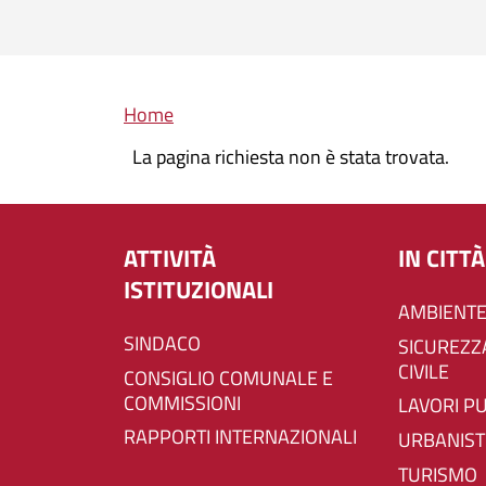
Briciole di pane
Home
La pagina richiesta non è stata trovata.
ATTIVITÀ
IN CITTÀ
ISTITUZIONALI
AMBIENTE
SINDACO
SICUREZZA E PROTEZIONE
CIVILE
CONSIGLIO COMUNALE E
COMMISSIONI
LAVORI P
RAPPORTI INTERNAZIONALI
URBANIST
TURISMO