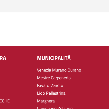
URA
MUNICIPALITÀ
Venezia Murano Burano
Mestre Carpenedo
Favaro Veneto
Lido Pellestrina
TECHE
Marghera
Chirignago Zelarino