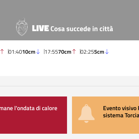
01:40
10cm
17:55
70cm
02:25
5cm
ane l'ondata di calore
Evento visivo 
sistema Torcia