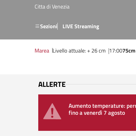
Salta al contenuto principale
Citta di Venezia
Menu secondario
Sezioni
LIVE Streaming
Marea
Livello attuale: + 26 cm
17:00
75cm
ALLERTE
Aumento temperature: perm
fino a venerdì 7 agosto