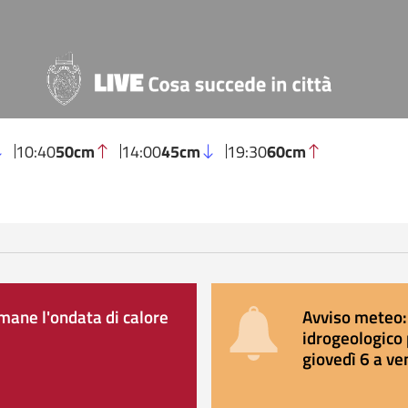
10:40
50cm
14:00
45cm
19:30
60cm
ane l'ondata di calore
Avviso meteo: 
idrogeologico 
giovedì 6 a ve