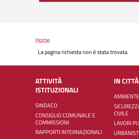
Briciole di pane
Home
La pagina richiesta non è stata trovata.
ATTIVITÀ
IN CITTÀ
ISTITUZIONALI
AMBIENTE
SINDACO
SICUREZZA E PROTEZIONE
CIVILE
CONSIGLIO COMUNALE E
COMMISSIONI
LAVORI P
RAPPORTI INTERNAZIONALI
URBANIST