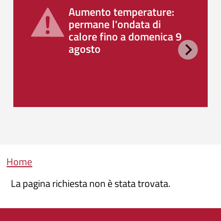
Aumento temperature:
permane l'ondata di
calore fino a domenica 9
agosto
Briciole di pane
Home
La pagina richiesta non è stata trovata.