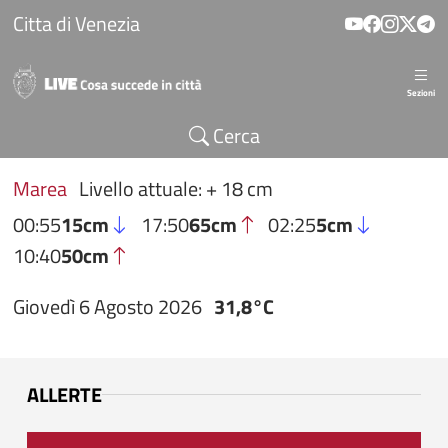
Salta al contenuto principale
Citta di Venezia
Sezioni
Cerca
Marea
Livello attuale: + 18 cm
00:55
15cm
17:50
65cm
02:25
5cm
10:40
50cm
Giovedì 6 Agosto 2026
31,8°C
ALLERTE