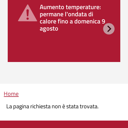
Aumento temperature:
permane l'ondata di
calore fino a domenica 9
agosto
Briciole di pane
Home
La pagina richiesta non è stata trovata.