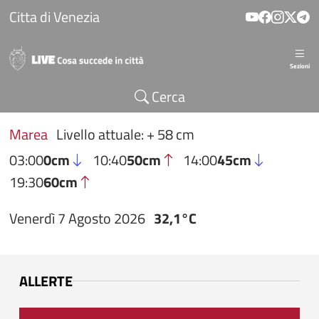
Salta al contenuto principale
Citta di Venezia
Sezioni
Cerca
Marea
Livello attuale: + 58 cm
03:00
0cm
10:40
50cm
14:00
45cm
19:30
60cm
Venerdì 7 Agosto 2026
32,1°C
ALLERTE