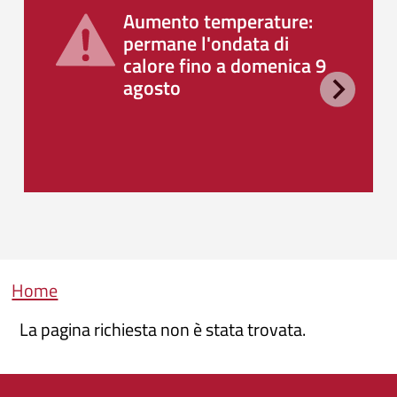
Aumento temperature:
permane l'ondata di
calore fino a domenica 9
agosto
Briciole di pane
Home
La pagina richiesta non è stata trovata.