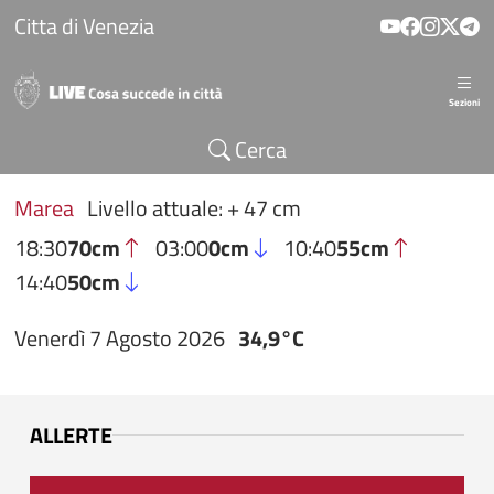
Salta al contenuto principale
Citta di Venezia
Sezioni
Cerca
Marea
Livello attuale: + 47 cm
18:30
70cm
03:00
0cm
10:40
55cm
14:40
50cm
Venerdì 7 Agosto 2026
34,9°C
ALLERTE