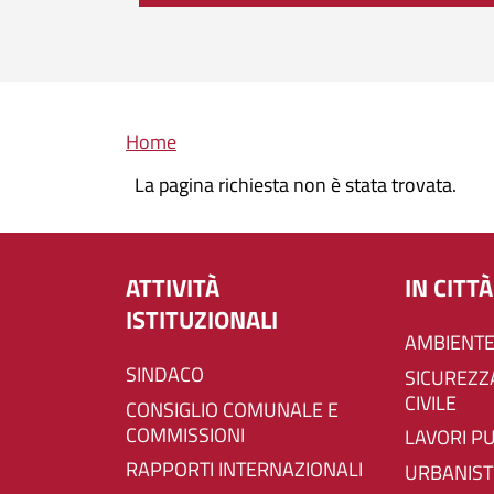
Briciole di pane
Home
La pagina richiesta non è stata trovata.
ATTIVITÀ
IN CITTÀ
ISTITUZIONALI
AMBIENTE
SINDACO
SICUREZZA E PROTEZIONE
CIVILE
CONSIGLIO COMUNALE E
COMMISSIONI
LAVORI P
RAPPORTI INTERNAZIONALI
URBANIST