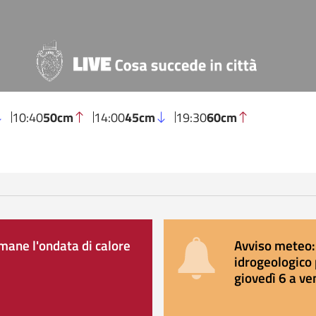
10:40
50cm
14:00
45cm
19:30
60cm
ane l'ondata di calore
Avviso meteo: 
idrogeologico 
giovedì 6 a ve