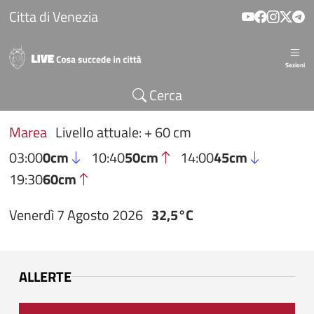
Salta al contenuto principale
Citta di Venezia
Sezioni
Cerca
Marea
Livello attuale: + 60 cm
03:00
0cm
10:40
50cm
14:00
45cm
19:30
60cm
Venerdì 7 Agosto 2026
32,5°C
ALLERTE