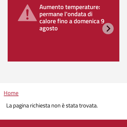
Aumento temperature:
permane l'ondata di
calore fino a domenica 9
agosto
Briciole di pane
Home
La pagina richiesta non è stata trovata.