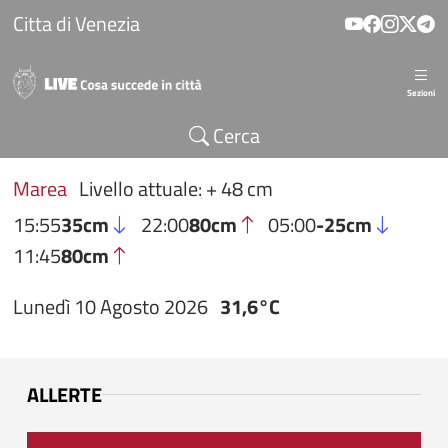
Salta al contenuto principale
Citta di Venezia
Sezioni
Cerca
Marea
Livello attuale: + 48 cm
15:55
35cm
22:00
80cm
05:00
-25cm
11:45
80cm
Lunedì 10 Agosto 2026
31,6°C
ALLERTE