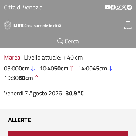
Salta al contenuto principale
Citta di Venezia
Sezioni
Cerca
Marea
Livello attuale: + 40 cm
03:00
0cm
10:40
50cm
14:00
45cm
19:30
60cm
Venerdì 7 Agosto 2026
30,9°C
ALLERTE