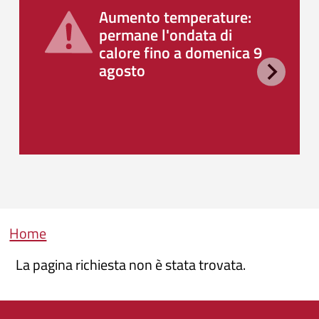
Aumento temperature:
permane l'ondata di
calore fino a domenica 9
agosto
Briciole di pane
Home
La pagina richiesta non è stata trovata.