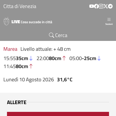
Salta al contenuto principale
Citta di Venezia
Sezioni
Cerca
Marea
Livello attuale: + 48 cm
15:55
35cm
22:00
80cm
05:00
-25cm
11:45
80cm
Lunedì 10 Agosto 2026
31,6°C
ALLERTE