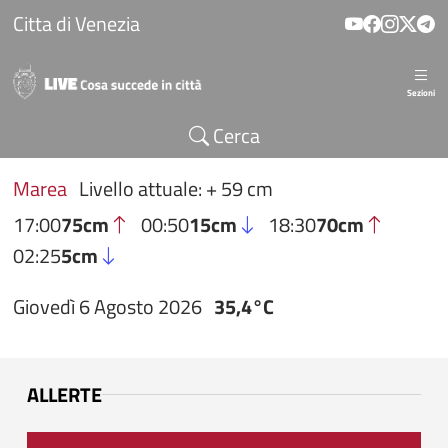
Salta al contenuto principale
Citta di Venezia
Sezioni
Cerca
Marea
Livello attuale: + 59 cm
17:00
75cm
00:50
15cm
18:30
70cm
02:25
5cm
Giovedì 6 Agosto 2026
35,4°C
ALLERTE