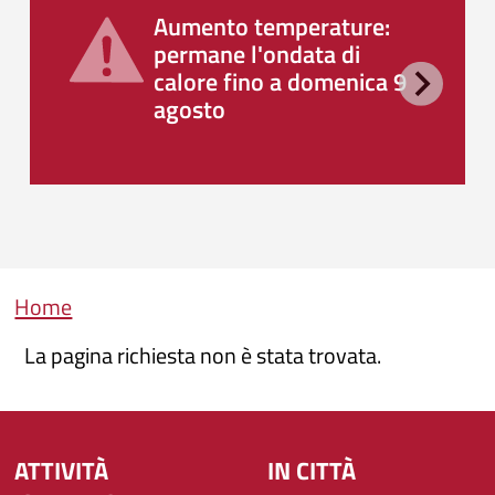
Aumento temperature:
permane l'ondata di
calore fino a domenica 9
agosto
Briciole di pane
Home
La pagina richiesta non è stata trovata.
ATTIVITÀ
IN CITTÀ