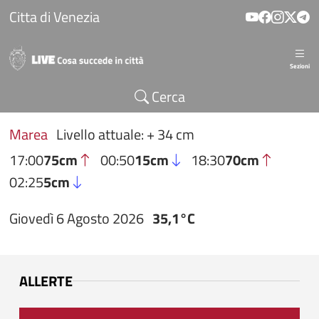
Salta al contenuto principale
Citta di Venezia
Sezioni
Cerca
Marea
Livello attuale: + 34 cm
17:00
75cm
00:50
15cm
18:30
70cm
02:25
5cm
Giovedì 6 Agosto 2026
35,1°C
ALLERTE