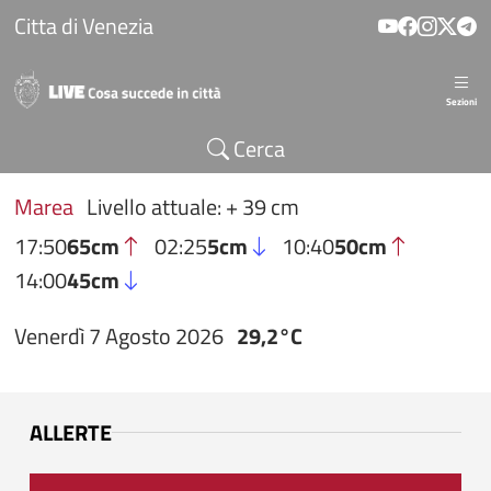
Salta al contenuto principale
Citta di Venezia
Sezioni
Cerca
Marea
Livello attuale: + 39 cm
17:50
65cm
02:25
5cm
10:40
50cm
14:00
45cm
Venerdì 7 Agosto 2026
29,2°C
ALLERTE