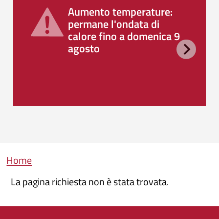
Aumento temperature:
permane l'ondata di
calore fino a domenica 9
agosto
Briciole di pane
Home
La pagina richiesta non è stata trovata.