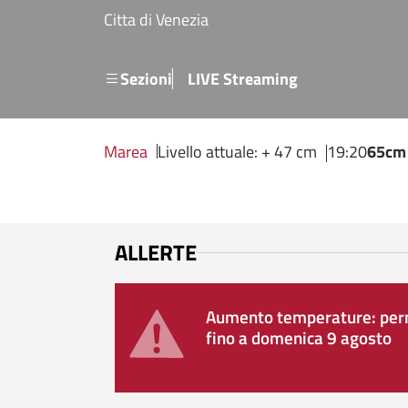
Salta al contenuto principale
Citta di Venezia
Menu secondario
Sezioni
LIVE Streaming
Marea
Livello attuale: + 47 cm
19:20
65cm
ALLERTE
Aumento temperature: perm
fino a domenica 9 agosto