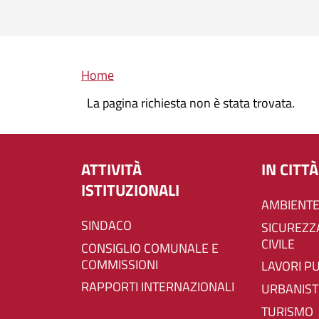
Briciole di pane
Home
La pagina richiesta non è stata trovata.
ATTIVITÀ
IN CITTÀ
ISTITUZIONALI
AMBIENTE
SINDACO
SICUREZZA E PROTEZIONE
CIVILE
CONSIGLIO COMUNALE E
COMMISSIONI
LAVORI P
RAPPORTI INTERNAZIONALI
URBANIST
TURISMO