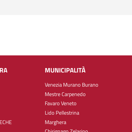
URA
MUNICIPALITÀ
Venezia Murano Burano
Mestre Carpenedo
Favaro Veneto
Lido Pellestrina
TECHE
Marghera
Chirignago Zelarino