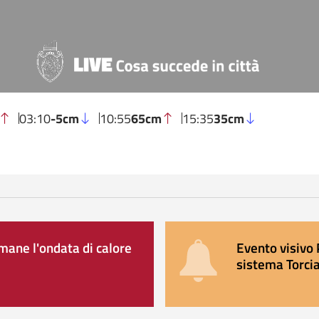
03:10
-5cm
10:55
65cm
15:35
35cm
ane l'ondata di calore
Evento visivo 
sistema Torcia