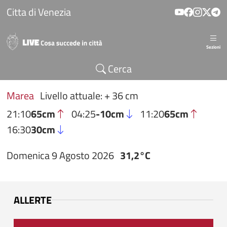
Salta al contenuto principale
Citta di Venezia
Sezioni
Cerca
Marea
Livello attuale: + 36 cm
21:10
65cm
04:25
-10cm
11:20
65cm
16:30
30cm
Domenica 9 Agosto 2026
31,2°C
ALLERTE