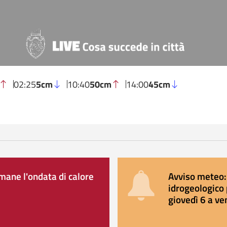
02:25
5cm
10:40
50cm
14:00
45cm
ane l'ondata di calore
Avviso meteo: 
idrogeologico 
giovedì 6 a ve