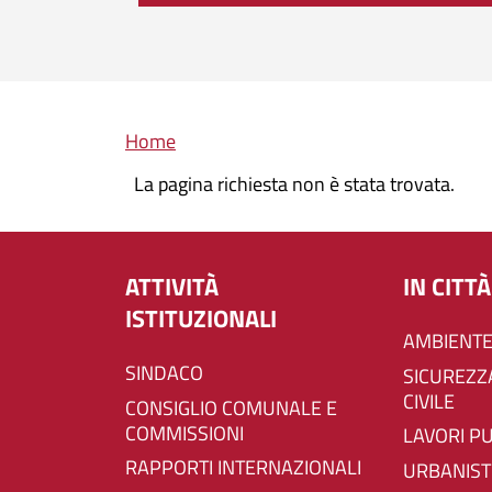
Briciole di pane
Home
La pagina richiesta non è stata trovata.
ATTIVITÀ
IN CITTÀ
ISTITUZIONALI
AMBIENTE
SINDACO
SICUREZZA E PROTEZIONE
CIVILE
CONSIGLIO COMUNALE E
COMMISSIONI
LAVORI P
RAPPORTI INTERNAZIONALI
URBANIST