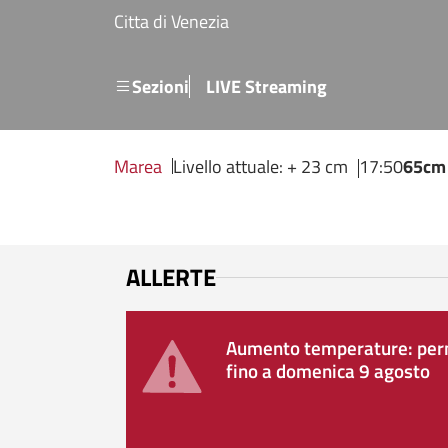
Salta al contenuto principale
Citta di Venezia
Menu secondario
Sezioni
LIVE Streaming
Marea
Livello attuale: + 23 cm
17:50
65cm
ALLERTE
Aumento temperature: perm
fino a domenica 9 agosto