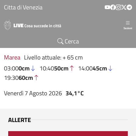
Salta al contenuto principale
Citta di Venezia
Sezioni
Cerca
Marea
Livello attuale: + 65 cm
03:00
0cm
10:40
50cm
14:00
45cm
19:30
60cm
Venerdì 7 Agosto 2026
34,1°C
ALLERTE