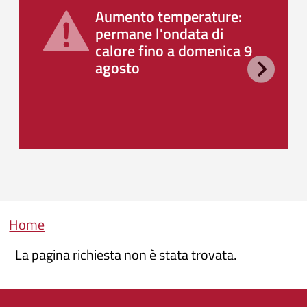
Aumento temperature:
permane l'ondata di
calore fino a domenica 9
agosto
Briciole di pane
Home
La pagina richiesta non è stata trovata.