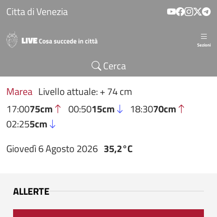
Salta al contenuto principale
Citta di Venezia
Sezioni
Cerca
Marea
Livello attuale: + 74 cm
17:00
75cm
00:50
15cm
18:30
70cm
02:25
5cm
Giovedì 6 Agosto 2026
35,2°C
ALLERTE