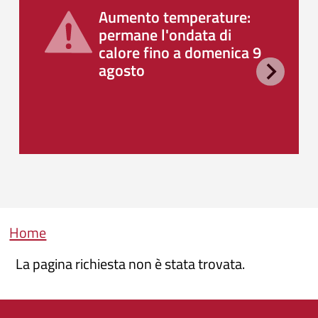
Aumento temperature:
permane l'ondata di
calore fino a domenica 9
agosto
Briciole di pane
Home
La pagina richiesta non è stata trovata.