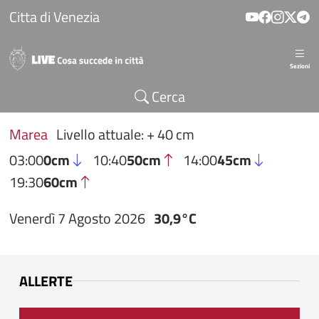
Salta al contenuto principale
Citta di Venezia
Sezioni
Cerca
Marea
Livello attuale: + 40 cm
03:00
0cm
10:40
50cm
14:00
45cm
19:30
60cm
Venerdì 7 Agosto 2026
30,9°C
ALLERTE