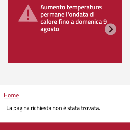
Aumento temperature:
permane l'ondata di
calore fino a domenica 9
agosto
Briciole di pane
Home
La pagina richiesta non è stata trovata.