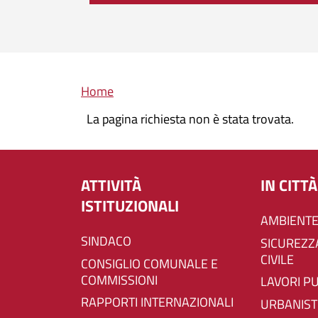
Briciole di pane
Home
La pagina richiesta non è stata trovata.
ATTIVITÀ
IN CITTÀ
ISTITUZIONALI
AMBIENTE
SINDACO
SICUREZZA E PROTEZIONE
CIVILE
CONSIGLIO COMUNALE E
COMMISSIONI
LAVORI P
RAPPORTI INTERNAZIONALI
URBANIST