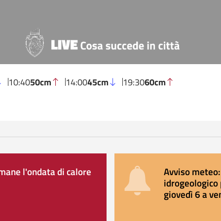
10:40
50cm
14:00
45cm
19:30
60cm
ane l'ondata di calore
Avviso meteo: 
idrogeologico 
giovedì 6 a ve