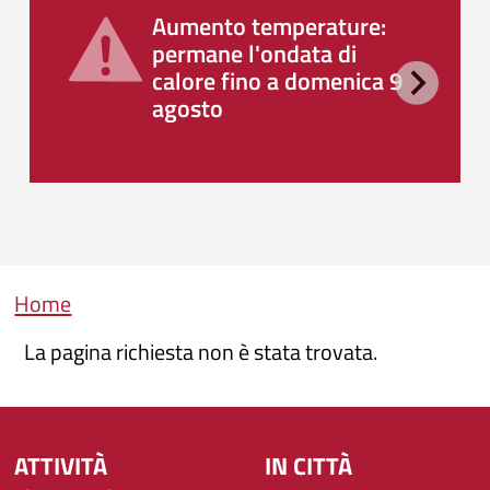
Aumento temperature:
permane l'ondata di
calore fino a domenica 9
agosto
Briciole di pane
Home
La pagina richiesta non è stata trovata.
ATTIVITÀ
IN CITTÀ