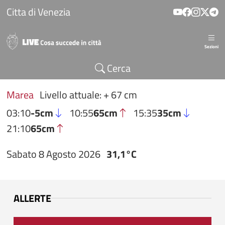
Salta al contenuto principale
Citta di Venezia
Sezioni
Cerca
Marea
Livello attuale: + 67 cm
03:10
-5cm
10:55
65cm
15:35
35cm
21:10
65cm
Sabato 8 Agosto 2026
31,1°C
ALLERTE