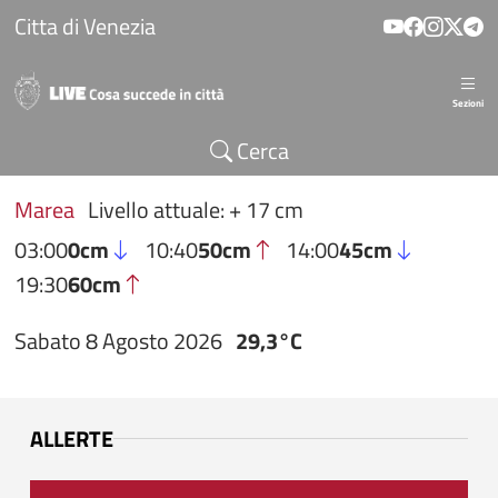
Salta al contenuto principale
Citta di Venezia
Sezioni
Cerca
Marea
Livello attuale: + 17 cm
03:00
0cm
10:40
50cm
14:00
45cm
19:30
60cm
Sabato 8 Agosto 2026
29,3°C
ALLERTE