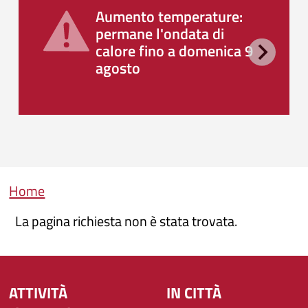
Aumento temperature:
permane l'ondata di
calore fino a domenica 9
agosto
Briciole di pane
Home
La pagina richiesta non è stata trovata.
ATTIVITÀ
IN CITTÀ