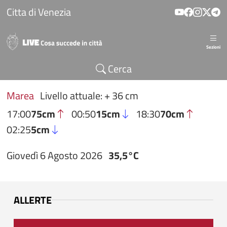
Salta al contenuto principale
Citta di Venezia
Sezioni
Cerca
Marea
Livello attuale: + 36 cm
17:00
75cm
00:50
15cm
18:30
70cm
02:25
5cm
Giovedì 6 Agosto 2026
35,5°C
ALLERTE