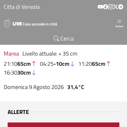
Salta al contenuto principale
Citta di Venezia
Sezioni
Cerca
Marea
Livello attuale: + 35 cm
21:10
65cm
04:25
-10cm
11:20
65cm
16:30
30cm
Domenica 9 Agosto 2026
31,4°C
ALLERTE