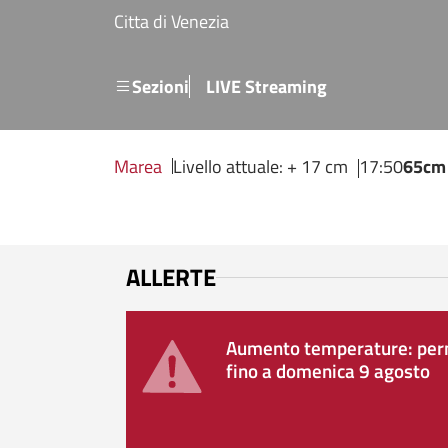
Salta al contenuto principale
Citta di Venezia
Menu secondario
Sezioni
LIVE Streaming
Marea
Livello attuale: + 17 cm
17:50
65cm
ALLERTE
Aumento temperature: perm
fino a domenica 9 agosto