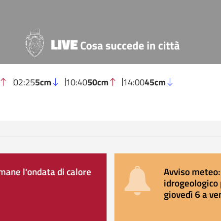
02:25
5cm
10:40
50cm
14:00
45cm
ane l'ondata di calore
Avviso meteo: 
idrogeologico 
giovedì 6 a ve