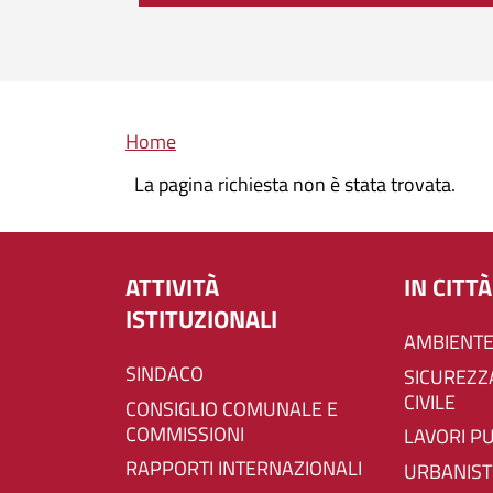
Briciole di pane
Home
La pagina richiesta non è stata trovata.
ATTIVITÀ
IN CITTÀ
ISTITUZIONALI
AMBIENTE
SINDACO
SICUREZZA E PROTEZIONE
CIVILE
CONSIGLIO COMUNALE E
COMMISSIONI
LAVORI P
RAPPORTI INTERNAZIONALI
URBANIST