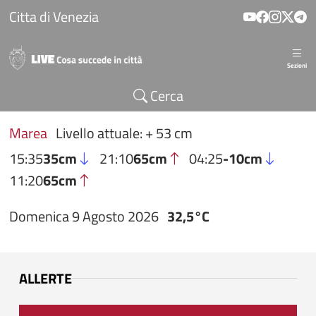
Salta al contenuto principale
Citta di Venezia
Sezioni
Cerca
Marea
Livello attuale: + 53 cm
15:35
35cm
21:10
65cm
04:25
-10cm
11:20
65cm
Domenica 9 Agosto 2026
32,5°C
ALLERTE