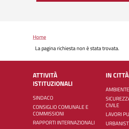
Briciole di pane
Home
La pagina richiesta non è stata trovata.
ATTIVITÀ
IN CITTÀ
ISTITUZIONALI
AMBIENTE
SINDACO
SICUREZZA E PROTEZIONE
CIVILE
CONSIGLIO COMUNALE E
COMMISSIONI
LAVORI P
RAPPORTI INTERNAZIONALI
URBANIST