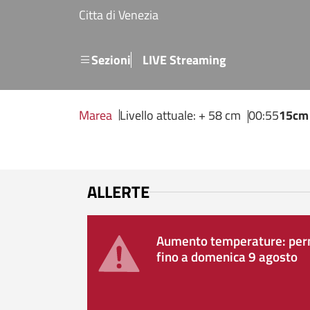
Salta al contenuto principale
Citta di Venezia
Menu secondario
Sezioni
LIVE Streaming
Marea
Livello attuale: + 58 cm
00:55
15cm
ALLERTE
Aumento temperature: perm
fino a domenica 9 agosto