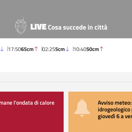
17:50
65cm
02:25
5cm
10:40
50cm
ane l'ondata di calore
Avviso meteo: 
idrogeologico 
giovedì 6 a ve