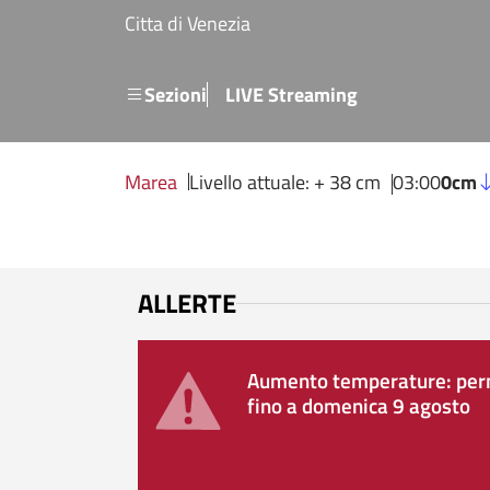
Salta al contenuto principale
Citta di Venezia
Menu secondario
Sezioni
LIVE Streaming
Marea
Livello attuale: + 38 cm
03:00
0cm
ALLERTE
Aumento temperature: perm
fino a domenica 9 agosto