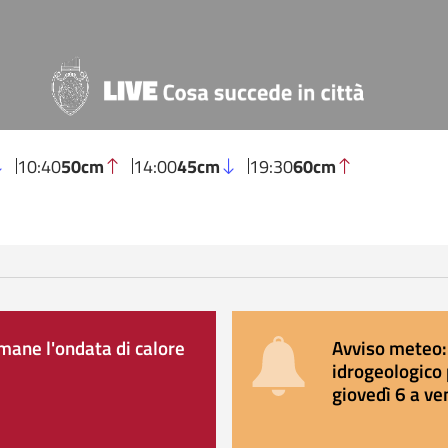
10:40
50cm
14:00
45cm
19:30
60cm
ane l'ondata di calore
Avviso meteo: 
idrogeologico 
giovedì 6 a ve