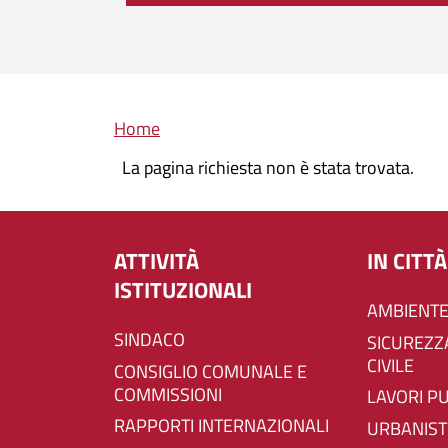
Briciole di pane
Home
La pagina richiesta non è stata trovata.
ATTIVITÀ
IN CITTÀ
ISTITUZIONALI
AMBIENTE
SINDACO
SICUREZZA E PROTEZIONE
CIVILE
CONSIGLIO COMUNALE E
COMMISSIONI
LAVORI P
RAPPORTI INTERNAZIONALI
URBANIST