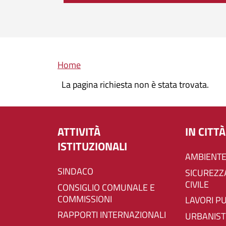
Briciole di pane
Home
La pagina richiesta non è stata trovata.
ATTIVITÀ
IN CITTÀ
ISTITUZIONALI
AMBIENTE
SINDACO
SICUREZZA E PROTEZIONE
CIVILE
CONSIGLIO COMUNALE E
COMMISSIONI
LAVORI P
RAPPORTI INTERNAZIONALI
URBANIST