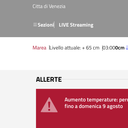
Salta al contenuto principale
Citta di Venezia
Menu secondario
Sezioni
LIVE Streaming
Marea
Livello attuale: + 65 cm
03:00
0cm
ALLERTE
Aumento temperature: perm
fino a domenica 9 agosto