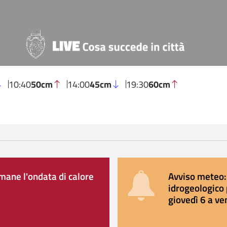
10:40
50cm
14:00
45cm
19:30
60cm
ane l'ondata di calore
Avviso meteo: 
idrogeologico 
giovedì 6 a ve