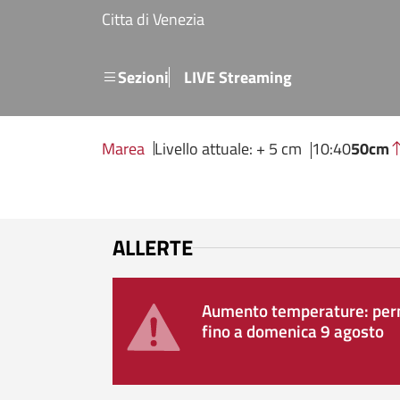
Salta al contenuto principale
Citta di Venezia
Menu secondario
Sezioni
LIVE Streaming
Marea
Livello attuale: + 5 cm
10:40
50cm
ALLERTE
Aumento temperature: perm
fino a domenica 9 agosto