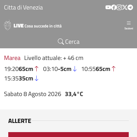
Salta al contenuto principale
Citta di Venezia
Sezioni
Cerca
Marea
Livello attuale: + 46 cm
19:20
65cm
03:10
-5cm
10:55
65cm
15:35
35cm
Sabato 8 Agosto 2026
33,4°C
ALLERTE