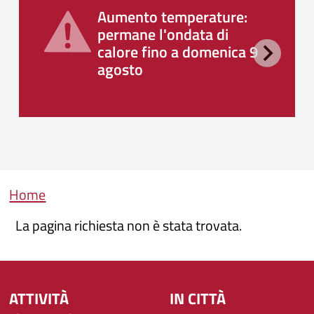
Aumento temperature:
permane l'ondata di
calore fino a domenica 9
agosto
Briciole di pane
Home
La pagina richiesta non è stata trovata.
ATTIVITÀ
IN CITTÀ