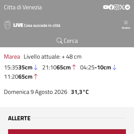
Salta al contenuto principale
Citta di Venezia
Sezioni
Cerca
Marea
Livello attuale: + 48 cm
15:35
35cm
21:10
65cm
04:25
-10cm
11:20
65cm
Domenica 9 Agosto 2026
31,3°C
ALLERTE