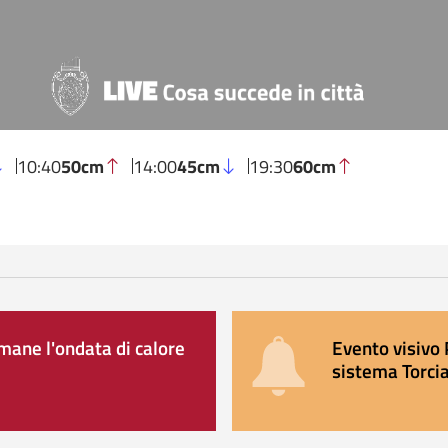
10:40
50cm
14:00
45cm
19:30
60cm
ane l'ondata di calore
Evento visivo 
sistema Torcia