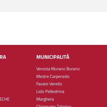
URA
MUNICIPALITÀ
Venezia Murano Burano
Mestre Carpenedo
Favaro Veneto
Lido Pellestrina
TECHE
Marghera
Chirignago Zelarino