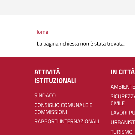
Briciole di pane
Home
La pagina richiesta non è stata trovata.
ATTIVITÀ
IN CITTÀ
ISTITUZIONALI
AMBIENTE
SINDACO
SICUREZZA E PROTEZIONE
CIVILE
CONSIGLIO COMUNALE E
COMMISSIONI
LAVORI P
RAPPORTI INTERNAZIONALI
URBANIST
TURISMO