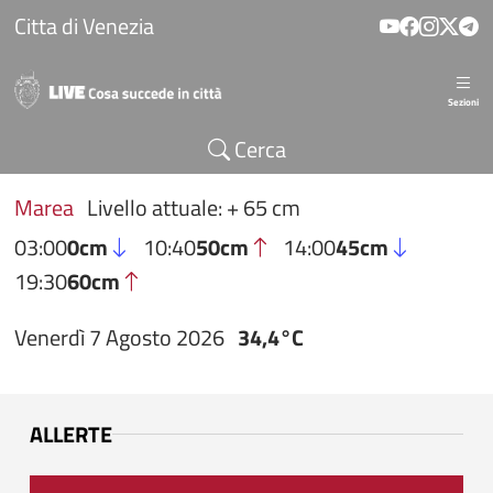
Salta al contenuto principale
Citta di Venezia
Sezioni
Cerca
Marea
Livello attuale: + 65 cm
03:00
0cm
10:40
50cm
14:00
45cm
19:30
60cm
Venerdì 7 Agosto 2026
34,4°C
ALLERTE