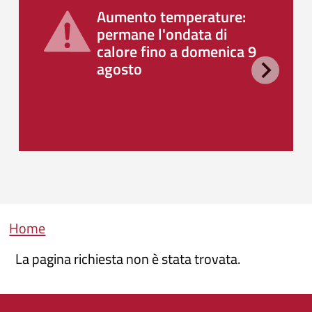
Aumento temperature:
permane l'ondata di
calore fino a domenica 9
agosto
Briciole di pane
Home
La pagina richiesta non è stata trovata.