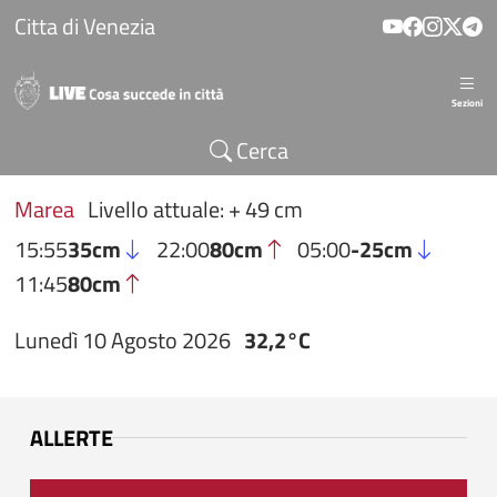
Salta al contenuto principale
Citta di Venezia
Sezioni
Cerca
Marea
Livello attuale: + 49 cm
15:55
35cm
22:00
80cm
05:00
-25cm
11:45
80cm
Lunedì 10 Agosto 2026
32,2°C
ALLERTE