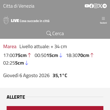
Salta al contenuto principale
Citta di Venezia
Sezioni
Cerca
Marea
Livello attuale: + 34 cm
17:00
75cm
00:50
15cm
18:30
70cm
02:25
5cm
Giovedì 6 Agosto 2026
35,1°C
ALLERTE