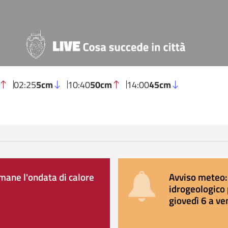
02:25
5cm
10:40
50cm
14:00
45cm
ane l'ondata di calore
Avviso meteo: 
idrogeologico 
giovedì 6 a ve