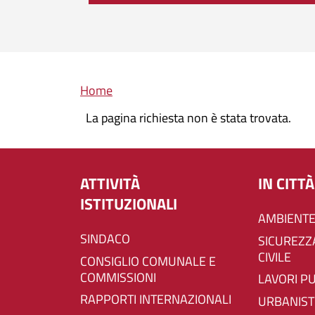
Briciole di pane
Home
La pagina richiesta non è stata trovata.
ATTIVITÀ
IN CITTÀ
ISTITUZIONALI
AMBIENTE
SINDACO
SICUREZZA E PROTEZIONE
CIVILE
CONSIGLIO COMUNALE E
COMMISSIONI
LAVORI P
RAPPORTI INTERNAZIONALI
URBANIST