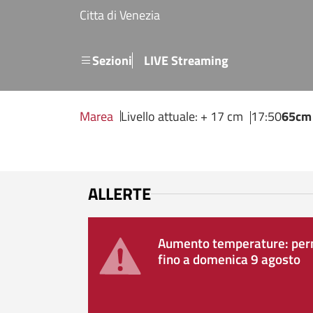
Salta al contenuto principale
Citta di Venezia
Menu secondario
Sezioni
LIVE Streaming
Marea
Livello attuale: + 17 cm
17:50
65cm
ALLERTE
Aumento temperature: perm
fino a domenica 9 agosto