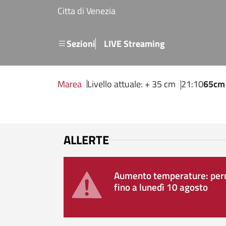
Salta al contenuto principale
Citta di Venezia
Menu secondario
Sezioni
LIVE Streaming
Marea
Livello attuale: + 35 cm
21:10
65cm
ALLERTE
Aumento temperature: perm
fino a lunedì 10 agosto