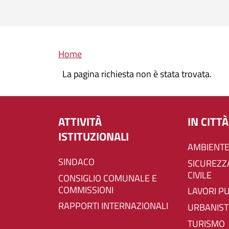
Briciole di pane
Home
La pagina richiesta non è stata trovata.
ATTIVITÀ
IN CITTÀ
ISTITUZIONALI
AMBIENTE
SINDACO
SICUREZZA E PROTEZIONE
CIVILE
CONSIGLIO COMUNALE E
COMMISSIONI
LAVORI P
RAPPORTI INTERNAZIONALI
URBANIST
TURISMO