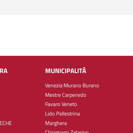
URA
MUNICIPALITÀ
Venezia Murano Burano
Mestre Carpenedo
Favaro Veneto
Lido Pellestrina
TECHE
Marghera
Chirignago Zelarino