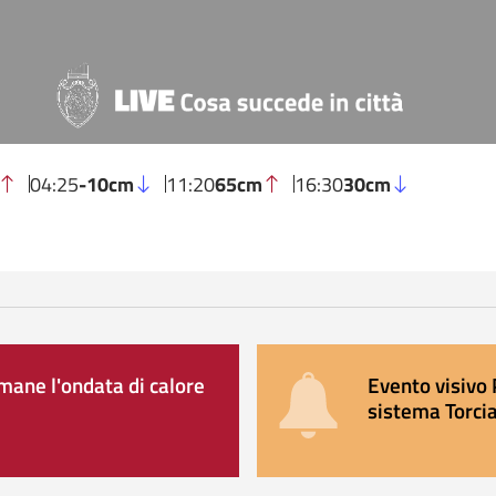
04:25
-10cm
11:20
65cm
16:30
30cm
ane l'ondata di calore
Evento visivo 
sistema Torcia