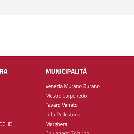
URA
MUNICIPALITÀ
Venezia Murano Burano
Mestre Carpenedo
Favaro Veneto
Lido Pellestrina
TECHE
Marghera
Chirignago Zelarino