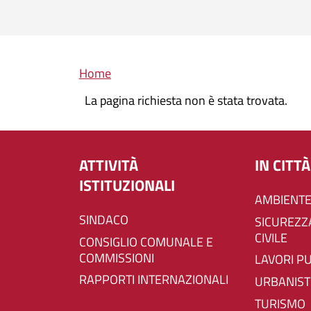
Briciole di pane
Home
La pagina richiesta non è stata trovata.
ATTIVITÀ
IN CITTÀ
ISTITUZIONALI
AMBIENTE
SINDACO
SICUREZZA E PROTEZIONE
CIVILE
CONSIGLIO COMUNALE E
COMMISSIONI
LAVORI P
RAPPORTI INTERNAZIONALI
URBANIST
TURISMO