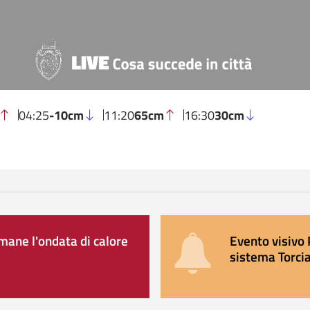
04:25
-10cm
11:20
65cm
16:30
30cm
ane l'ondata di calore
Evento visivo 
sistema Torcia