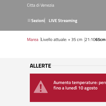
Salta al contenuto principale
Citta di Venezia
Menu secondario
Sezioni
LIVE Streaming
Marea
Livello attuale: + 35 cm
21:10
65cm
ALLERTE
Aumento temperature: perm
fino a lunedì 10 agosto