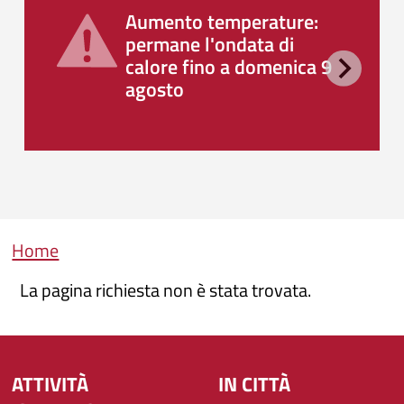
Aumento temperature:
permane l'ondata di
calore fino a domenica 9
agosto
Briciole di pane
Home
La pagina richiesta non è stata trovata.
ATTIVITÀ
IN CITTÀ