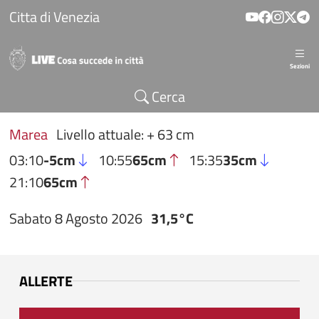
Salta al contenuto principale
Citta di Venezia
Sezioni
Cerca
Marea
Livello attuale: + 63 cm
03:10
-5cm
10:55
65cm
15:35
35cm
21:10
65cm
Sabato 8 Agosto 2026
31,5°C
ALLERTE