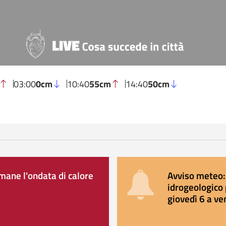
03:00
0cm
10:40
55cm
14:40
50cm
ane l'ondata di calore
Avviso meteo: 
idrogeologico 
giovedì 6 a ve