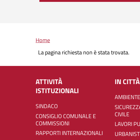
Briciole di pane
Home
La pagina richiesta non è stata trovata.
ATTIVITÀ
IN CITTÀ
ISTITUZIONALI
AMBIENTE
SINDACO
SICUREZZA E PROTEZIONE
CIVILE
CONSIGLIO COMUNALE E
COMMISSIONI
LAVORI P
RAPPORTI INTERNAZIONALI
URBANIST