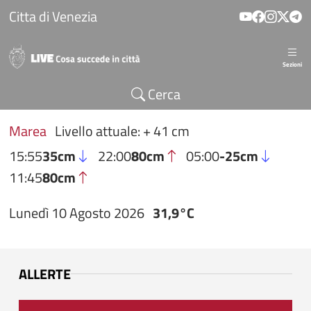
Salta al contenuto principale
Citta di Venezia
Sezioni
Cerca
Marea
Livello attuale: + 41 cm
15:55
35cm
22:00
80cm
05:00
-25cm
11:45
80cm
Lunedì 10 Agosto 2026
31,9°C
ALLERTE