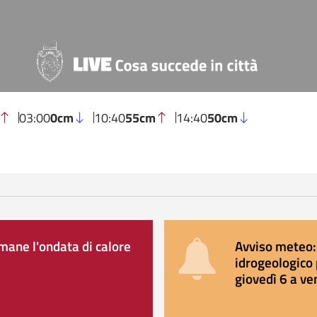
03:00
0cm
10:40
55cm
14:40
50cm
ane l'ondata di calore
Avviso meteo: 
idrogeologico 
giovedì 6 a ve