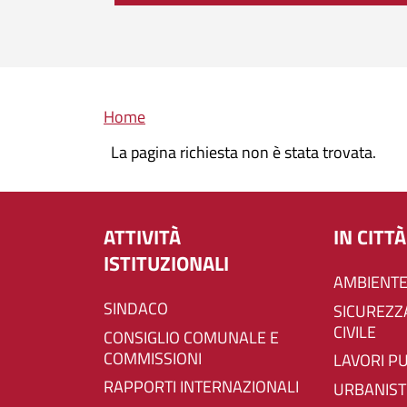
Briciole di pane
Home
La pagina richiesta non è stata trovata.
ATTIVITÀ
IN CITTÀ
ISTITUZIONALI
AMBIENTE
SINDACO
SICUREZZA E PROTEZIONE
CIVILE
CONSIGLIO COMUNALE E
COMMISSIONI
LAVORI P
RAPPORTI INTERNAZIONALI
URBANIST