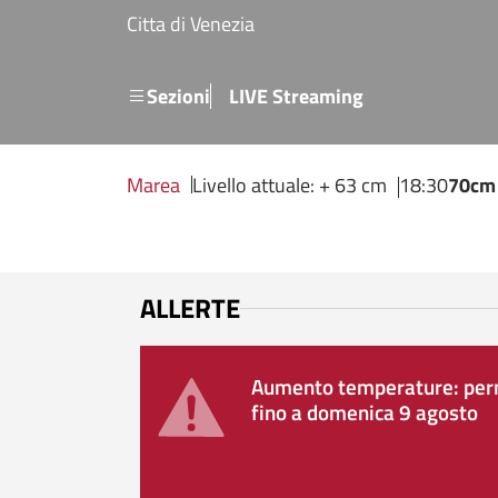
Salta al contenuto principale
Citta di Venezia
Menu secondario
Sezioni
LIVE Streaming
Marea
Livello attuale: + 63 cm
18:30
70cm
ALLERTE
Aumento temperature: perm
fino a domenica 9 agosto