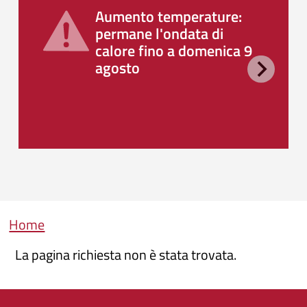
Aumento temperature:
permane l'ondata di
calore fino a domenica 9
agosto
Briciole di pane
Home
La pagina richiesta non è stata trovata.