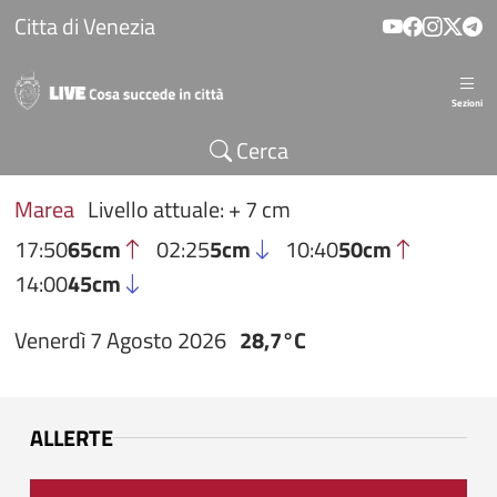
Salta al contenuto principale
Citta di Venezia
Sezioni
Cerca
Marea
Livello attuale: + 7 cm
17:50
65cm
02:25
5cm
10:40
50cm
14:00
45cm
Venerdì 7 Agosto 2026
28,7°C
ALLERTE