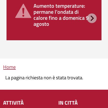
Aumento temperature:
permane l'ondata di
calore fino a domenica 9
agosto
Briciole di pane
Home
La pagina richiesta non è stata trovata.
ATTIVITÀ
IN CITTÀ