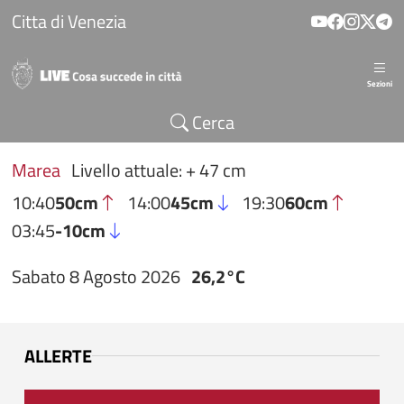
Salta al contenuto principale
Citta di Venezia
Sezioni
Cerca
Marea
Livello attuale: + 47 cm
10:40
50cm
14:00
45cm
19:30
60cm
03:45
-10cm
Sabato 8 Agosto 2026
26,2°C
ALLERTE